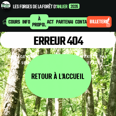
LES FORGES DE LA FORÊT D'
ANLIER
2026
À
BILLETERIE
COURSES
INFOS
ACTU
PARTENAIRES
CONTACT
PROPOS
ERREUR 404
LA PAGE QUE VOUS RECHERCHEZ N'EXISTE PAS.
ON SE RETROUVE À LA LIGNE DE DÉPART !
RETOUR À L'ACCUEIL