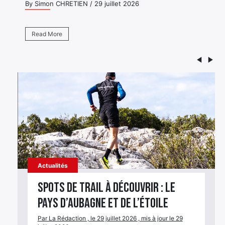
26
Élément
Read More
Élément
Élément
de
de
de
menu
menu
menu
Actualités
Spots de trail à découvrir : le
Pays d’Aubagne et de l’Étoile
Par La Rédaction , le 29 juillet 2026 , mis à jour le 29