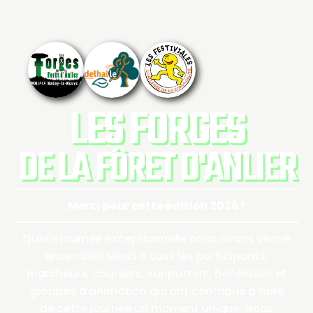
LES FORGES
DE LA FÔRET D'ANLIER
Merci pour cette édition 2026 !
Quelle journée exceptionnelle nous avons vécue
ensemble! Merci à tous les participants,
marcheurs, coureurs, supporters, bénévoles et
groupes d’animation qui ont contribué à faire
de cette journée un moment unique. Nous