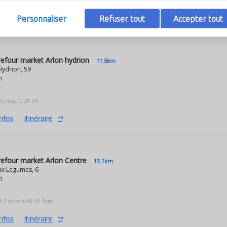
Personnaliser
Refuser tout
Accepter tout
magasins à proximité de Carrefour market H
efour market Arlon hydrion
11.5km
Hydrion, 59
n
t
jusqu'à 20:00
infos
Itinéraire
efour market Arlon Centre
13.1km
x Legumes, 6
n
é
Ouvre à 08:00 Sam
infos
Itinéraire