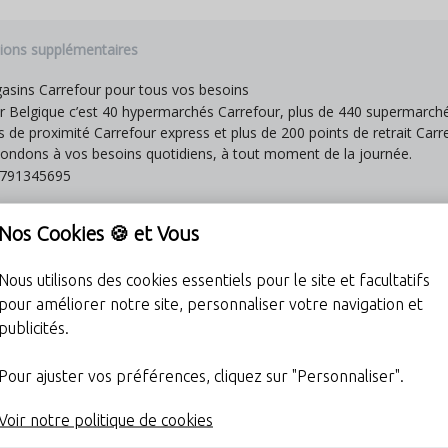
ions supplémentaires
sins Carrefour pour tous vos besoins
r Belgique c’est 40 hypermarchés Carrefour, plus de 440 supermarch
 de proximité Carrefour express et plus de 200 points de retrait Carr
ondons à vos besoins quotidiens, à tout moment de la journée.
791345695
Nos Cookies 🍪 et Vous
Nous utilisons des cookies essentiels pour le site et facultatifs
ns connecté!
pour améliorer notre site, personnaliser votre navigation et
publicités.
Instagram Carrefour
Page facebook du
Pour ajuster vos préférences, cliquez sur "Personnaliser".
magasin
Voir notre politique de cookies